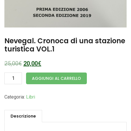
Nevegal. Cronoca di una stazione
turistica VOL.1
25,00
€
20,00
€
Nevegal.
AGGIUNGI AL CARRELLO
Cronoca
di
una
Categoria:
Libri
stazione
turistica
Descrizione
VOL.1
quantità