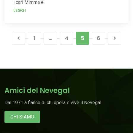
i cari Mimma e
LEGGI
1
…
4
5
6
Amici del Nevegal
Dal 1971 a fianco di chi opera e vive il Nevegal.
CHI SIAMO